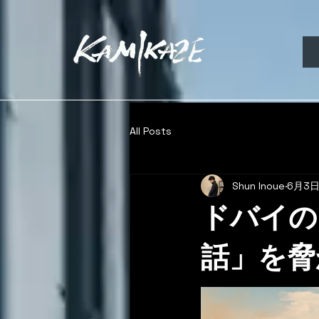
All Posts
Shun Inoue
6月3
ドバイの
話」を脅