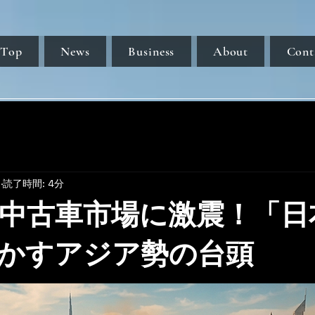
Top
News
Business
About
Cont
日
読了時間: 4分
中古車市場に激震！「日
かすアジア勢の台頭