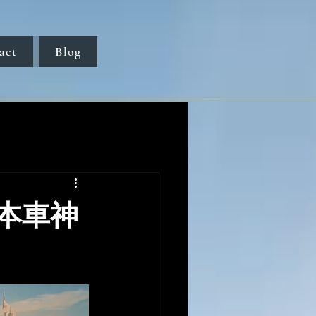
act
Blog
本車神