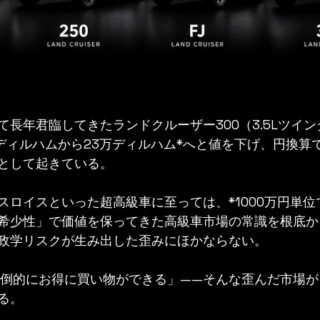
て長年君臨してきたランドクルーザー300（3.5Lツイ
ディルハムから23万ディルハム*へと値を下げ、円換算で8
として起きている。
スロイスといった超高級車に至っては、*1000万円単位
希少性」で価値を保ってきた高級車市場の常識を根底か
政学リスクが生み出した歪みにほかならない。
る。