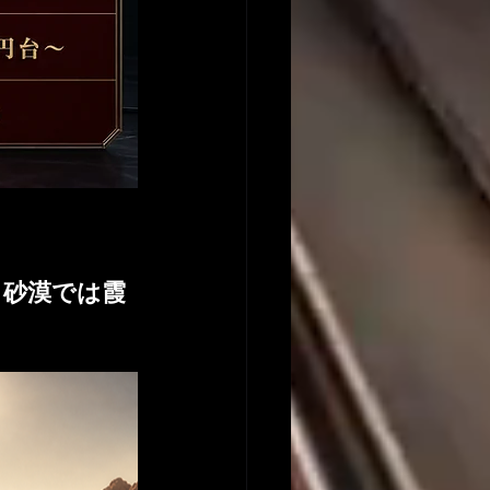
、砂漠では霞