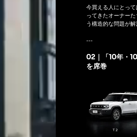
今買える人にとって
ってきたオーナーた
う構造的な問題が解
---
02｜「10年・
を席巻