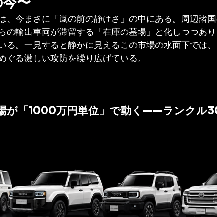
の今〜
は、今まさに「嵐の前の静けさ」の中にある。周辺諸国
らの輸出車両が滞留する「在庫の墓場」と化しつつあり
いる。一見すると静かに見えるこの市場の水面下では、
めぐる激しい攻防を繰り広げている。
場が「1000万円単位」で動く——ランクル3