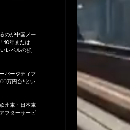
るのが中国メー
「10年または
ないレベルの強
ーバーやディフ
00万円台*とい
欧州車・日本車
アフターサービ