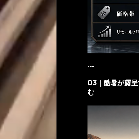
---
03｜酷暑が露
む