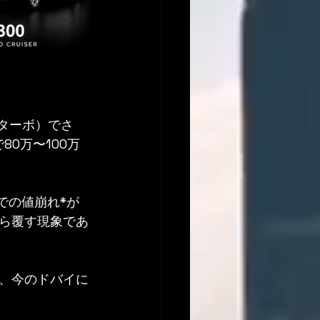
ンターボ）でさ
0万〜100万
での値崩れ*が
ら覆す現象であ